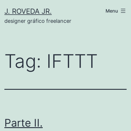
Pular
J. ROVEDA JR.
Menu
para
designer gráfico freelancer
o
conteúdo
Tag:
IFTTT
Parte II.