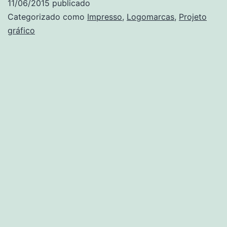
11/06/2015
publicado
de
Categorizado como
Impresso
,
Logomarcas
,
Projeto
ferro
gráfico