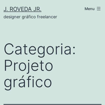
Pular
J. ROVEDA JR.
Menu
para
designer gráfico freelancer
o
conteúdo
Categoria:
Projeto
gráfico