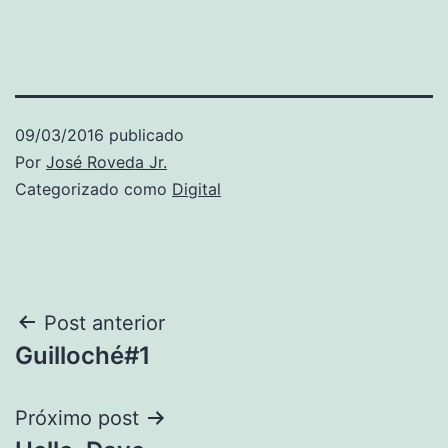
09/03/2016
publicado
Por
José Roveda Jr.
Categorizado como
Digital
Navegação
Post anterior
Guilloché#1
de
Post
Próximo post