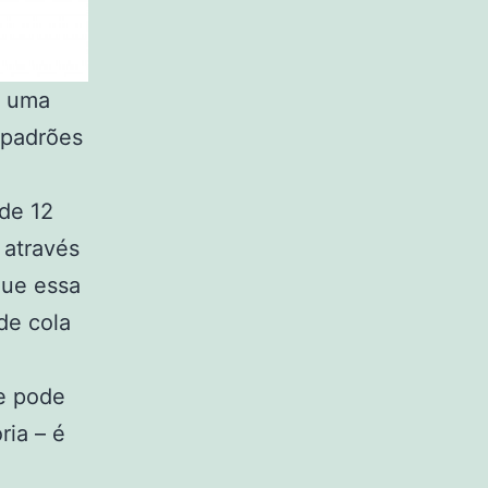
 uma
 padrões
de 12
 através
que essa
de cola
ue pode
ria – é