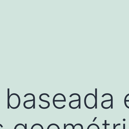
e baseada
s geométr