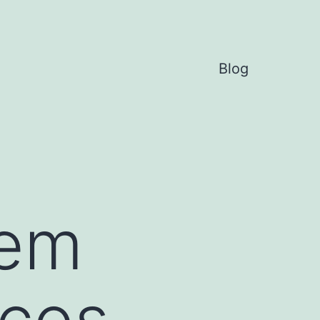
Blog
 em
icos