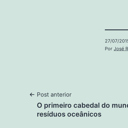
27/07/201
Por
José R
Navegação
Post anterior
O primeiro cabedal do mund
de
resíduos oceânicos