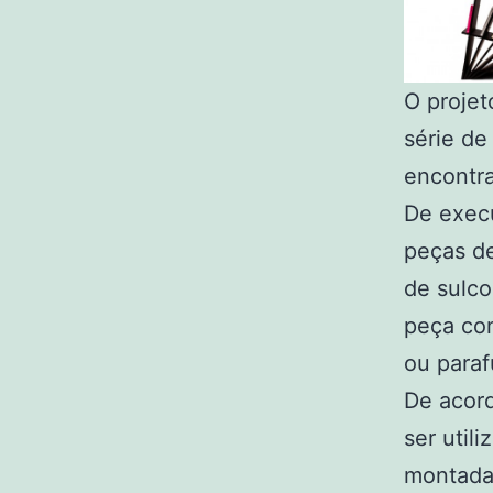
O projet
série de
encontra
De execu
peças d
de sulc
peça con
ou paraf
De acord
ser util
montada