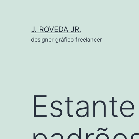
Pular
para
o
J. ROVEDA JR.
conteúdo
designer gráfico freelancer
Estant
padrõe