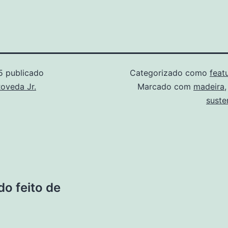
5
publicado
Categorizado como
feat
oveda Jr.
Marcado com
madeira
suste
o feito de