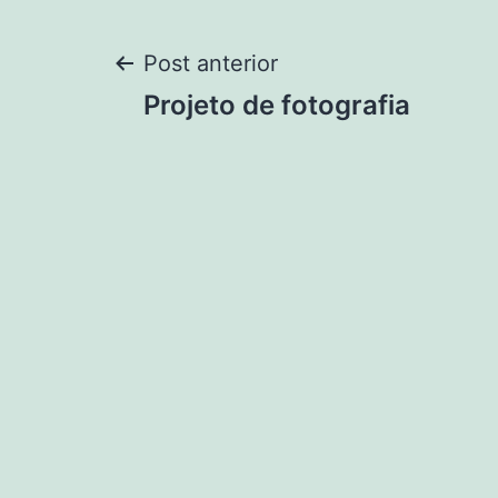
Navegação
Post anterior
Projeto de fotografia
de
Post