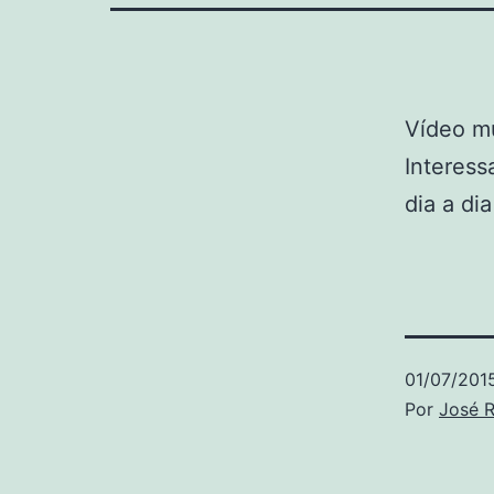
Vídeo mu
Interess
dia a di
01/07/201
Por
José R